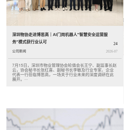
人才招聘
在线留言
联系我们
深圳物协走进博思高｜AI门岗机器人"智慧安全运营服
7
务"模式获行业认可
24
5
公司新闻
2026-07
7月15日，深圳市物业管理协会轮值会长王宁、副监事长赵
云，协会秘书长张红喜、副秘书长李敏及行业专家、企业
代表一行莅临博思高，一场关于行业未来的深度调研在此
展开。···