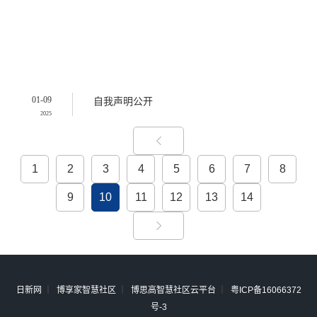
01-09
自我声明公开
2025
1
2
3
4
5
6
7
8
9
10
11
12
13
14
日新网
｜
博享家智慧社区
｜
博思高智慧社区云平台
｜
粤ICP备16066372
号-3